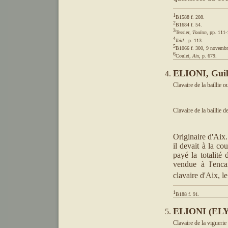
1
2
3
Tessier, 
Toulon
4
Ibid.
5
6
Coulet, 
Aix
, p. 679.
ELIONI, Gui
Clavaire de la baillie 
Clavaire de la baillie 
Originaire d'Aix
il devait à la c
payé la totalité
vendue à l'enc
clavaire d'Aix, l
1
B188 f. 91.
ELIONI (ELY
Clavaire de la vigueri