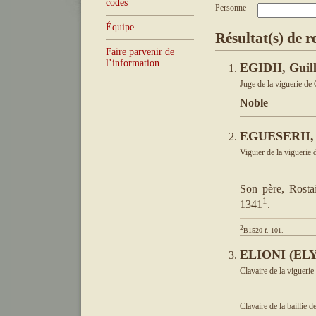
codes
Personne
Équipe
Résultat(s) de r
Faire parvenir de
l’information
EGIDII, Guil
Juge de la viguerie de
Noble
EGUESERII, 
Viguier de la viguerie
Son père, Rostai
1
1341
.
2
B1520 f. 101.
ELIONI (ELY
Clavaire de la viguerie
Clavaire de la baillie d