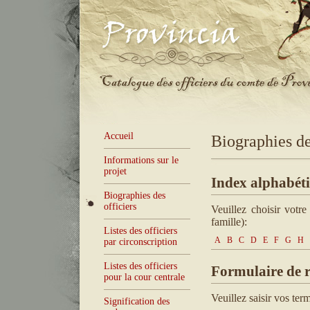
Accueil
Biographies de
Informations sur le
projet
Index alphabét
Biographies des
officiers
Veuillez choisir votre
famille):
Listes des officiers
A
B
C
D
E
F
G
H
par circonscription
Listes des officiers
Formulaire de 
pour la cour centrale
Veuillez saisir vos ter
Signification des