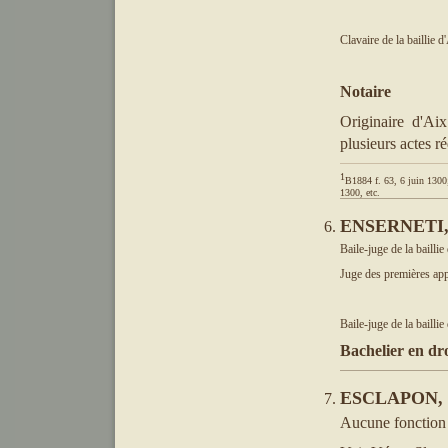
Clavaire de la baillie d
Notaire
Originaire d'Ai
plusieurs actes r
1
B1884 f. 63, 6 juin 1300; 
1300, etc. 
ENSERNETI, 
Baile-juge de la baillie
Juge des premières appe
Baile-juge de la baillie
Bachelier en dro
ESCLAPON, V
Aucune fonction 