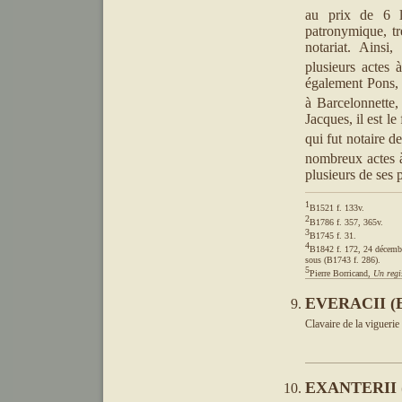
au prix de 6 l
patronymique, tr
notariat. Ainsi
plusieurs actes 
également Pons, n
à Barcelonnette,
Jacques, il est le
qui fut notaire 
nombreux actes à
plusieurs de ses
1
2
3
4
B1842 f. 172, 24 décembre
5
Pierre Borricand, 
Un regi
EVERACII (E
Clavaire de la viguerie
EXANTERII (