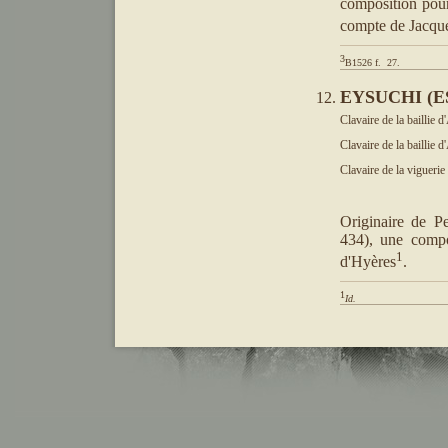
composition pou
compte de Jacqu
3
B1526 f.  27.
EYSUCHI (ES
Clavaire de la baillie d
Clavaire de la baillie d
Clavaire de la viguerie
Originaire de Pe
434), une compo
1
d'Hyères
.
1
Id.